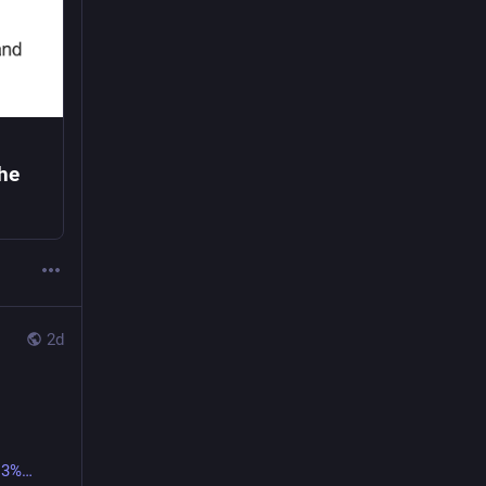
he
2d
C3%