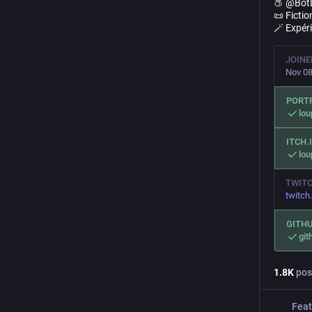
🍑 @Bot
📜 Fictio
🪄 Expér
JOINE
Nov 08
PORT
lo
ITCH.
lou
TWIT
twitch
GITH
gi
1.8
K
pos
Feat