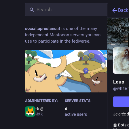
Back
social.apreslanu.it
is one of the many
independent Mastodon servers you can
use to participate in the fediverse.
Loup
@
white_
ADMINISTERED BY:
SERVER STATS:
tk 🍜
6
Je crée d
@tk
active users
🤖 Bots g