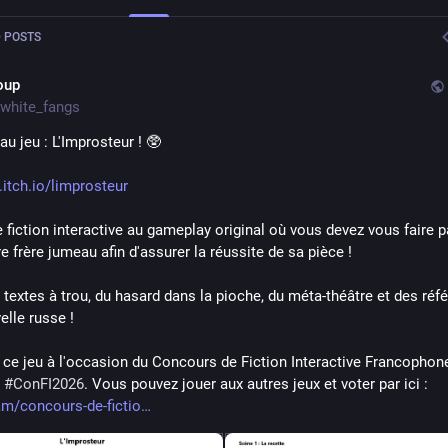
 POSTS
oup
white_fangs
u jeu : L'Improsteur ! 🥸
.itch.io/limprosteur
 fiction interactive au gameplay original où vous devez vous faire p
e frère jumeau afin d'assurer la réussite de sa pièce !
s textes à trou, du hasard dans la pioche, du méta-théâtre et des réfé
elle russe !
#
ConFI2026
. Vous pouvez jouer aux autres jeux et voter par ici : 
jam/concours-de-fictio