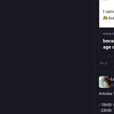
www.n
beca
age 
4
L
@
Articles
- 10h50: 
- 23h50: