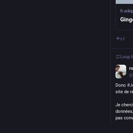
fr.wiki
Ging
2
Loup
b
r
@
Donc 
#
J
site de 
Je cherc
données,
pas conv
J'ai un s