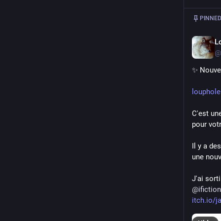
PINNED
L
@
✨ Nouvea
louphole
C'est une
pour votr
Il y a de
une nouv
@
ifiction
itch.io/