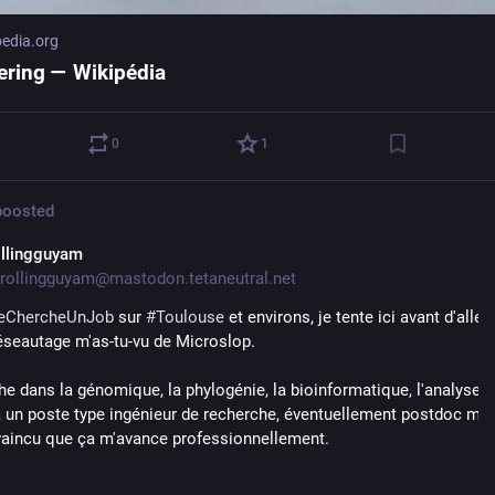
pedia.org
ering — Wikipédia
0
1
oosted
ollingguyam
rollingguyam@mastodon.tetaneutral.net
eChercheUnJob
 sur 
#
Toulouse
 et environs, je tente ici avant d'aller s
réseautage m'as-tu-vu de Microslop.
he dans la génomique, la phylogénie, la bioinformatique, l'analyse d
 un poste type ingénieur de recherche, éventuellement postdoc mêm
aincu que ça m'avance professionnellement.
ite avec plus d'info et mon CV: