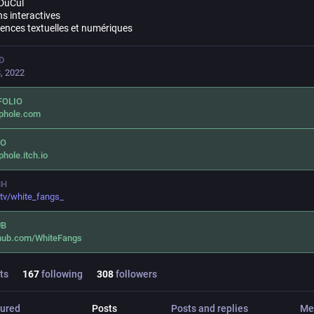
DuCul
ns interactives
iences textuelles et numériques
D
, 2022
FOLIO
uphole.com
IO
phole.itch.io
CH
.tv/white_fangs_
UB
thub.com/WhiteFangs
ts
167
following
308
followers
ured
Posts
Posts and replies
Me