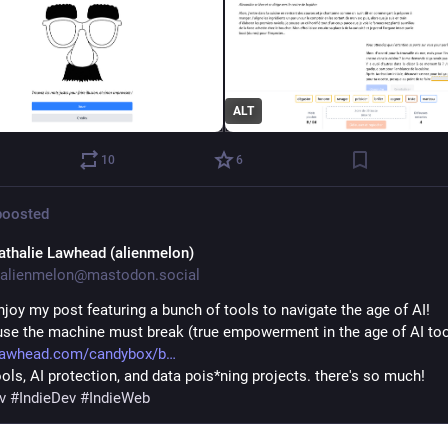
ALT
10
6
oosted
athalie Lawhead (alienmelon)
alienmelon@mastodon.social
njoy my post featuring a bunch of tools to navigate the age of AI!
se the machine must break (true empowerment in the age of AI tool
elawhead.com/candybox/b
ools, AI protection, and data pois*ning projects. there's so much!
v
#
IndieDev
#
IndieWeb