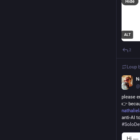
Hide
ALT
2
Loup
b
N
@
please e
👉 becau
nathali
anti-AI t
#
SoloDe