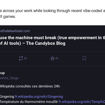
athalielawhead.com
use the machine must break (true empowerment in t
of AI tools) – The Candybox Blog
33
41
oup
white_fangs
 Wikipédia consultés ces dernières 24h:
Gingering 
fr.wikipedia.org/wiki/Gingering
 Température du thermomètre mouillé 
fr.wikipedia.org/wiki/Temp%