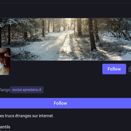
Follow
fangs
social.apreslanu.it
Follow
es trucs étranges sur internet.
entils