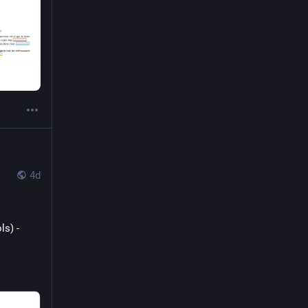
1
41
45
4d
s) - 